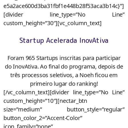
e5a2ace600d3ba31fbf1e448b28f53aca3b14c}”]
[divider line_type=”No Line”
custom_height=”30″][vc_column_text]
Startup Acelerada InovAtiva
Foram 965 Startups inscritas para participar
do InovAtiva. Ao final do programa, depois de
três processos seletivos, a Noeh ficou em
primeiro lugar do ranking!
[/vc_column_text][divider line_type=”No Line”
custom_height=”10″][nectar_btn
size=”medium” button_style=”regular”
button_color_2=”Accent-Color”
icon_family=”none”