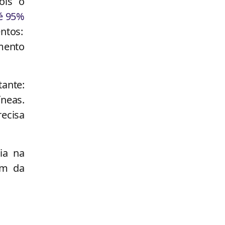
ois o
é 95%
ntos:
imento
tante:
íneas.
ecisa
ia na
ém da