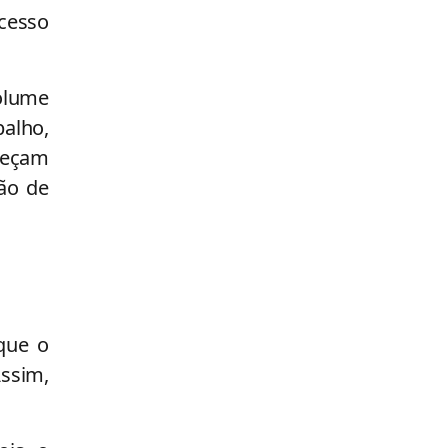
cesso
olume
alho,
meçam
ão de
que o
Assim,