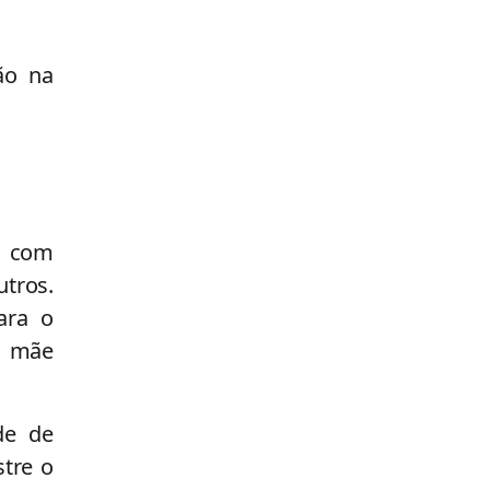
ão na
, com
tros.
ara o
a mãe
de de
tre o