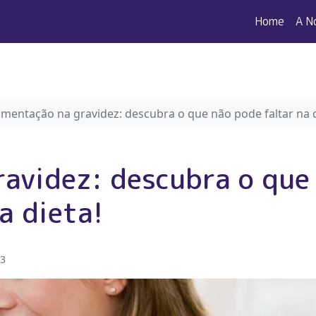
Home
A N
imentação na gravidez: descubra o que não pode faltar na d
ravidez: descubra o que
a dieta!
23