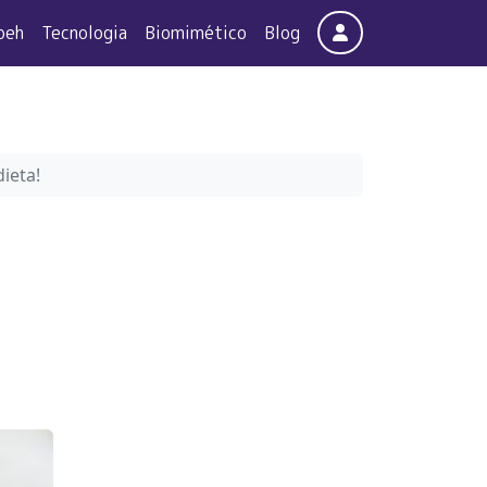
Account
oeh
Tecnologia
Biomimético
Blog
ieta!