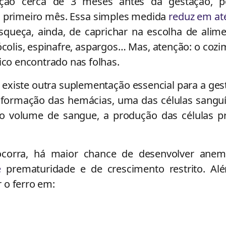
ção cerca de 3 meses antes da gestação, p
o primeiro mês. Essa simples medida
reduz em at
squeça, ainda, de caprichar na escolha de alime
ócolis, espinafre, aspargos… Mas, atenção: o coz
ico encontrado nas folhas.
o, existe outra suplementação essencial para a ges
da formação das hemácias, uma das células sangu
 volume de sangue, a produção das células pr
ocorra, há maior chance de desenvolver anem
e
prematuridade e de crescimento restrito. Al
 o ferro em: