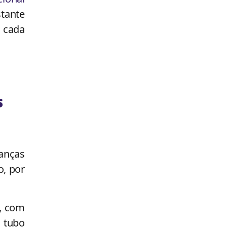
tante
m cada
s
anças
o, por
s, com
 tubo