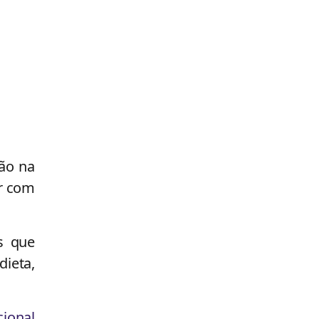
ção na
er com
s que
dieta,
cional