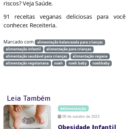
riscos? Veja Saúde.
91 receitas veganas deliciosas para você
conhecer. Receiteria.
Marcado com
alimentação balanceada para crianças
alimentação infantil
alimentação para crianças
alimentação saudável para crianças
alimentação vegana
alimentação vegetariana
noeh
noeh baby
noehbaby
Leia Também
#Alimentação
08 de outubro de 2023
Obesidade Infantil