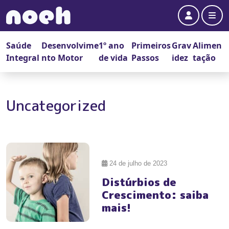
Account
Me
Saúde
Desenvolvime
1º ano
Primeiros
Grav
Alimen
Integral
nto Motor
de vida
Passos
idez
tação
Uncategorized
#
24 de julho de 2023
Distúrbios de
Crescimento: saiba
mais!