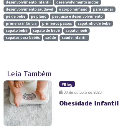
desenvolvimento infantil
desenvolvimento motor
desenvolvimento saudável
o corpo humano
para cuidar
pé de bebê
pé plano
pesquisa e desenvolvimento
primeira infância
primeiros passos
sapatinho de bebê
sapato bebê
sapato de bebê
sapato noeh
sapatos para bebês
saúde
saude infantil
Leia Também
#Blog
08 de outubro de 2023
Obesidade Infantil