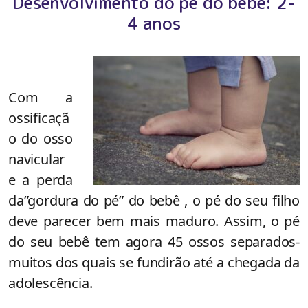
Desenvolvimento do pé do bebê: 2-
4 anos
Com a
ossificaçã
o do osso
navicular
e a perda
da”gordura do pé” do bebê , o pé do seu filho
deve pa
recer bem mais maduro. Assim, o pé
do seu bebê tem agora 45 ossos separados-
muitos dos quais se fundirão até a chegada da
adolescência.