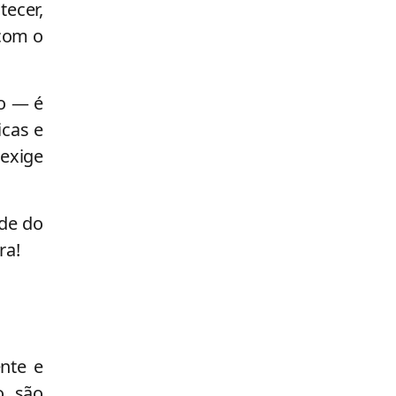
tecer,
 com o
ão — é
icas e
 exige
lde do
ra!
nte e
, são