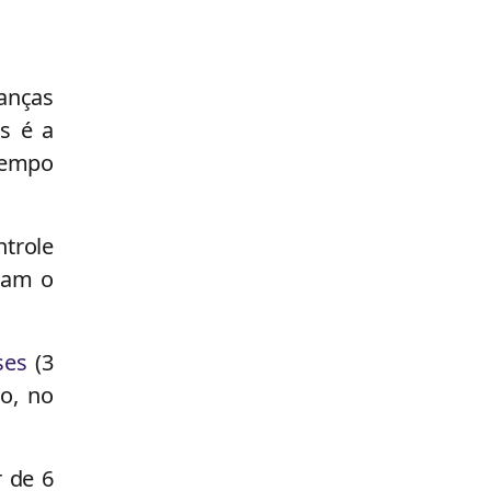
anças
s é a
tempo
trole
ixam o
ses
(3
o, no
r de 6