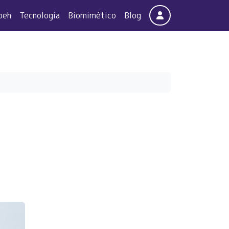
Account
oeh
Tecnologia
Biomimético
Blog