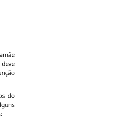
mamãe
 deve
função
os do
lguns
: