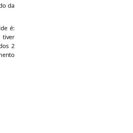
 do da
de é:
tiver
dos 2
imento