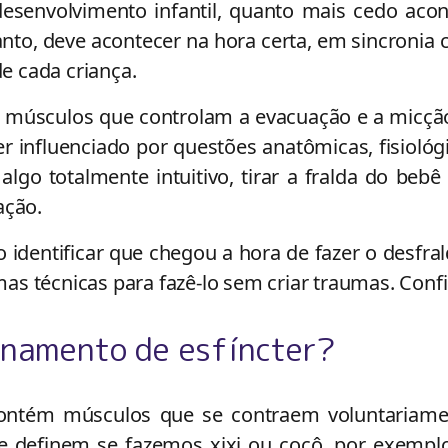
senvolvimento infantil, quanto mais cedo acon
anto, deve acontecer na hora certa, em sincronia
 cada criança.
 — músculos que controlam a evacuação e a micç
 influenciado por questões anatômicas, fisiológ
lgo totalmente intuitivo, tirar a fralda do bebê
ação.
identificar que chegou a hora de fazer o desfra
s técnicas para fazê-lo sem criar traumas. Confi
inamento de esfíncter?
ontém músculos que se contraem voluntariame
e definem se fazemos xixi ou cocô, por exemplo