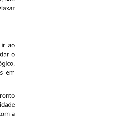
laxar
 ir ao
 dar o
ógico,
as em
pronto
sidade
 com a