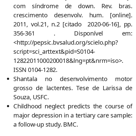
com síndrome de down. Rev. bras.
crescimento desenvolv. hum. [online].
2011, vol.21, n.2 [citado 2020-06-16], pp.
356-361 . Disponível em:
<http://pepsic.bvsalud.org/scielo.php?
script=sci_arttext&pid=S0104-
12822011000200018&lng=pt&nrm=iso>.
ISSN 0104-1282.
Shantala no desenvolvimento motor
grosso de lactentes. Tese de Larissa de
Souza, USFC.
Childhood neglect predicts the course of
major
depression in a tertiary care sample:
a follow-up study. BMC.