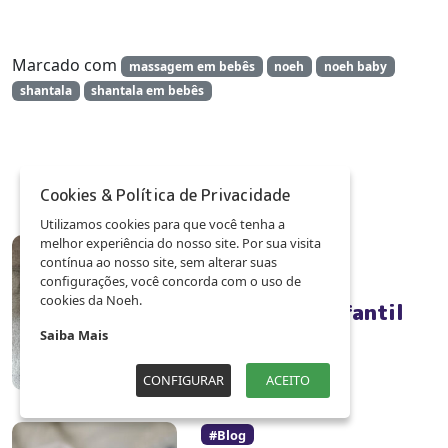
Marcado com
massagem em bebês
noeh
noeh baby
shantala
shantala em bebês
Cookies & Política de Privacidade
Leia Também
Utilizamos cookies para que você tenha a
melhor experiência do nosso site. Por sua visita
#Blog
contínua ao nosso site, sem alterar suas
08 de outubro de 2023
configurações, você concorda com o uso de
cookies da Noeh.
Obesidade Infantil
Saiba Mais
CONFIGURAR
ACEITO
#Blog