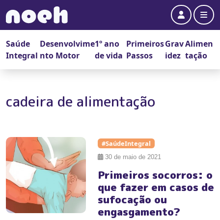
Account
Me
Saúde
Desenvolvime
1º ano
Primeiros
Grav
Alimen
Integral
nto Motor
de vida
Passos
idez
tação
cadeira de alimentação
#SaúdeIntegral
30 de maio de 2021
Primeiros socorros: o
que fazer em casos de
sufocação ou
engasgamento?