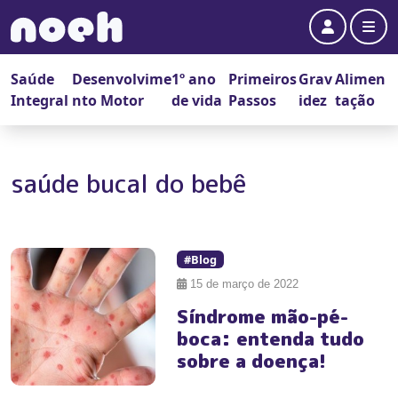
Account
Me
Saúde
Desenvolvime
1º ano
Primeiros
Grav
Alimen
Integral
nto Motor
de vida
Passos
idez
tação
saúde bucal do bebê
#Blog
15 de março de 2022
Síndrome mão-pé-
boca: entenda tudo
sobre a doença!