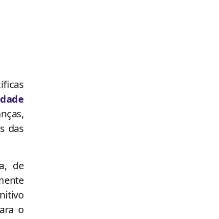
íficas
idade
anças,
s das
a, de
amente
itivo
ara o