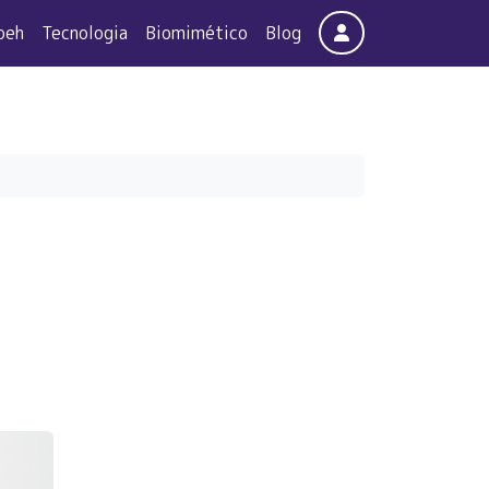
Account
oeh
Tecnologia
Biomimético
Blog