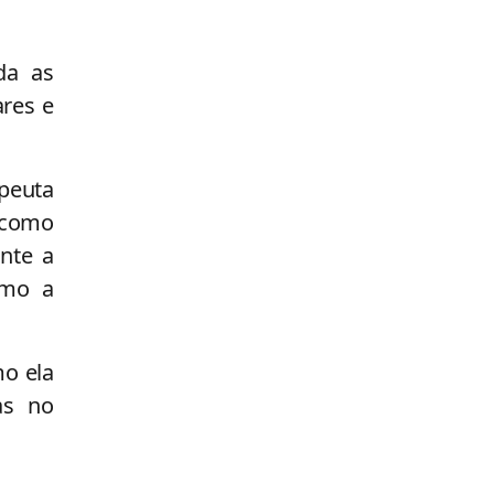
da as
ares e
peuta
 como
nte a
omo a
mo ela
as no