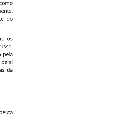
 como
mente,
te do
mo os
 isso,
o pela
 de si
as da
peuta