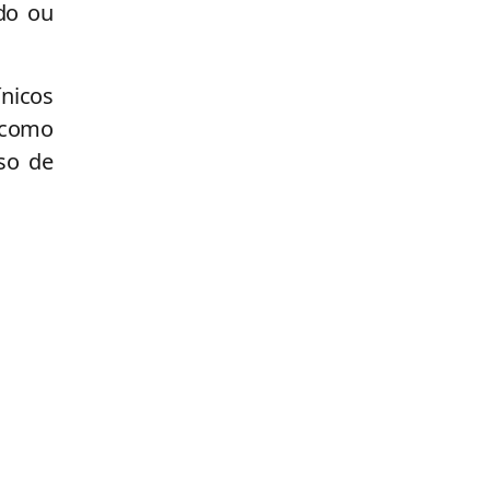
do ou
ínicos
 como
so de