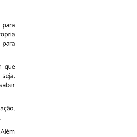
a para
ropria
l para
m que
 seja,
saber
ação,
.
. Além