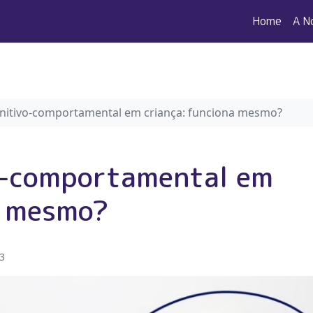
Home
A N
gnitivo-comportamental em criança: funciona mesmo?
o-comportamental em
a mesmo?
23