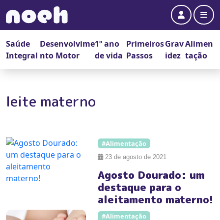
Account
Me
Saúde
Desenvolvime
1º ano
Primeiros
Grav
Alimen
Integral
nto Motor
de vida
Passos
idez
tação
leite materno
#Alimentação
23 de agosto de 2021
Agosto Dourado: um
destaque para o
aleitamento materno!
#Alimentação