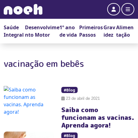
Account
Me
Saúde
Desenvolvime
1º ano
Primeiros
Grav
Alimen
Integral
nto Motor
de vida
Passos
idez
tação
vacinação em bebês
#Blog
23 de abril de 2021
Saiba como
funcionam as vacinas.
Aprenda agora!
#Blog