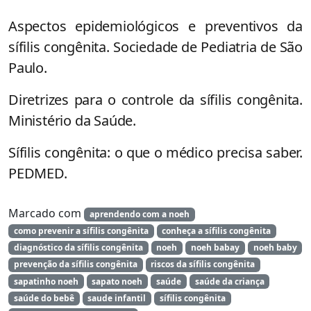
Aspectos epidemiológicos e preventivos da
sífilis congênita. Sociedade de Pediatria de São
Paulo.
Diretrizes para o controle da sífilis congênita.
Ministério da Saúde.
Sífilis congênita: o que o médico precisa saber.
PEDMED.
Marcado com
aprendendo com a noeh
como prevenir a sífilis congênita
conheça a sífilis congênita
diagnóstico da sífilis congênita
noeh
noeh babay
noeh baby
prevenção da sífilis congênita
riscos da sífilis congênita
sapatinho noeh
sapato noeh
saúde
saúde da criança
saúde do bebê
saude infantil
sífilis congênita