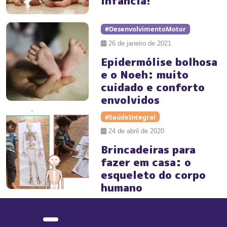
infância!
#DesenvolvimentoMotor
26 de janeiro de 2021
Epidermólise bolhosa
e o Noeh: muito
cuidado e conforto
envolvidos
#SaúdeIntegral
24 de abril de 2020
Brincadeiras para
fazer em casa: o
esqueleto do corpo
humano