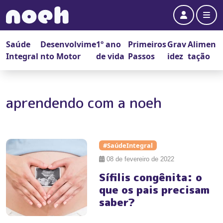
Account
Me
Saúde
Desenvolvime
1º ano
Primeiros
Grav
Alimen
Integral
nto Motor
de vida
Passos
idez
tação
aprendendo com a noeh
#SaúdeIntegral
08 de fevereiro de 2022
Sífilis congênita: o
que os pais precisam
saber?